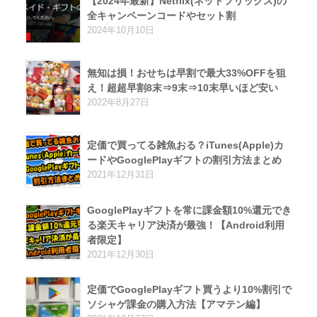
【2024年最新】Netflix(ネットフリックス)の
全キャンペーンコードやセット割
2024年10月10日
無知は損！おせちは早割で最大33%OFFを狙
え！超超早割8末⇒9末⇒10末早いほど安い
2022年8月27日
定価で買ってる雑魚おる？iTunes(Apple)カ
ードやGooglePlayギフトの割引方法まとめ
2021年12月31日
GooglePlayギフトを常に課金額10%還元でき
る楽天キャリア決済が最強！【Android利用
者限定】
2021年12月30日
定価でGooglePlayギフト買うより10%割引で
ソシャゲ課金の購入方法【アマテン編】