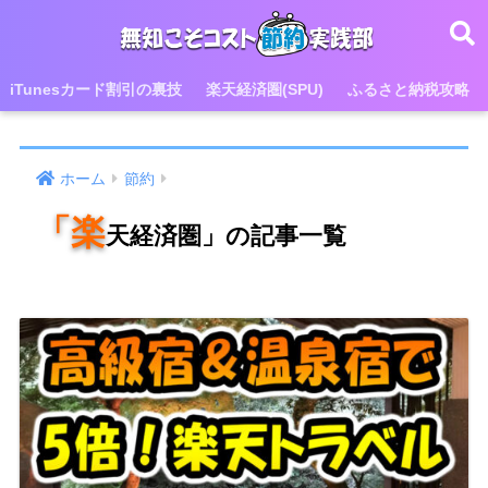
iTunesカード割引の裏技
楽天経済圏(SPU)
ふるさと納税攻略
ホーム
節約
「楽
天経済圏」の記事一覧