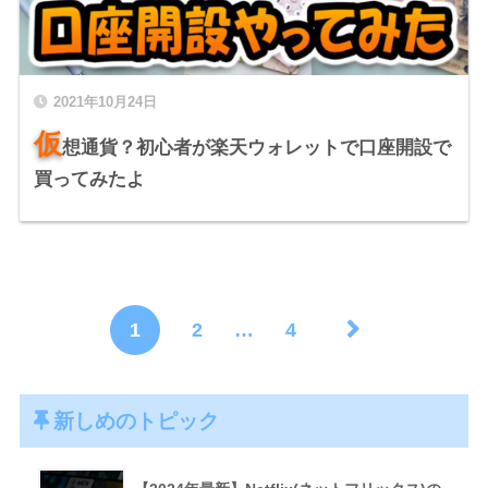
2021年10月24日
仮
想通貨？初心者が楽天ウォレットで口座開設で
買ってみたよ
1
2
…
4
新しめのトピック