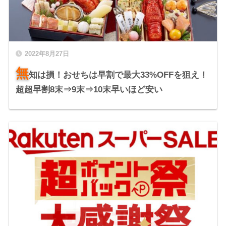
2022年8月27日
無
知は損！おせちは早割で最大33%OFFを狙え！
超超早割8末⇒9末⇒10末早いほど安い