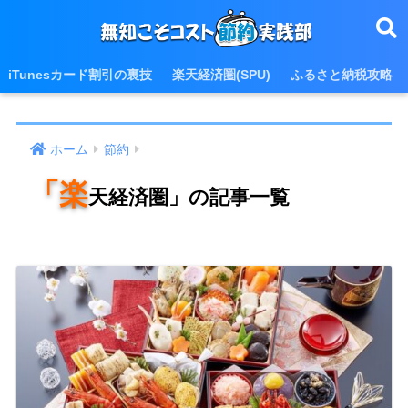
iTunesカード割引の裏技
楽天経済圏(SPU)
ふるさと納税攻略
ホーム
節約
「楽
天経済圏」の記事一覧