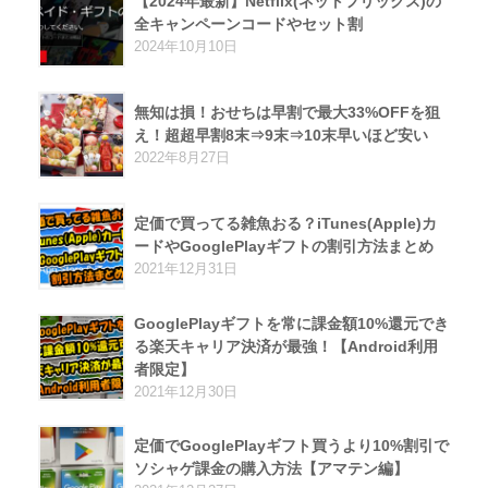
【2024年最新】Netflix(ネットフリックス)の
全キャンペーンコードやセット割
2024年10月10日
無知は損！おせちは早割で最大33%OFFを狙
え！超超早割8末⇒9末⇒10末早いほど安い
2022年8月27日
定価で買ってる雑魚おる？iTunes(Apple)カ
ードやGooglePlayギフトの割引方法まとめ
2021年12月31日
GooglePlayギフトを常に課金額10%還元でき
る楽天キャリア決済が最強！【Android利用
者限定】
2021年12月30日
定価でGooglePlayギフト買うより10%割引で
ソシャゲ課金の購入方法【アマテン編】