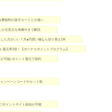
会費無料の楽天カードとの違い
とか注意点を画像付きで解説
にした方がいい？月●円買い物なら切り替えOK
でポイント還元率3倍！【ボーナスポイントプログラム】
が可能♪ポイント還元で節約
の全キャンペーンコードやセット割
前に!ポイントサイト経由が可能