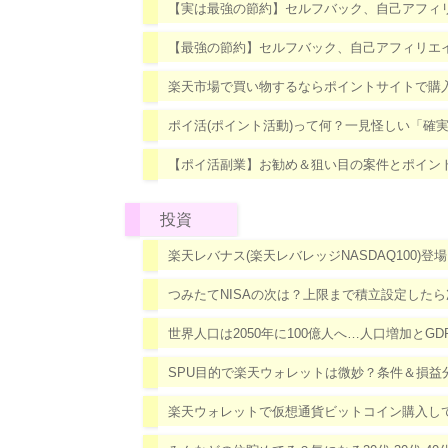
【実は最強の節約】セルフバック、自己アフィ
【最強の節約】セルフバック、自己アフィリエ
楽天市場で買い物するならポイントサイトで購
ポイ活(ポイント活動)って何？一見怪しい「確
【ポイ活副業】お勧め＆狙い目の案件とポイン
投資
楽天レバナス(楽天レバレッジNASDAQ100
つみたてNISAの次は？上限まで積立設定した
世界人口は2050年に100億人へ…人口増加とG
SPU目的で楽天ウォレットは微妙？条件＆損益
楽天ウォレットで仮想通貨ビットコイン購入し