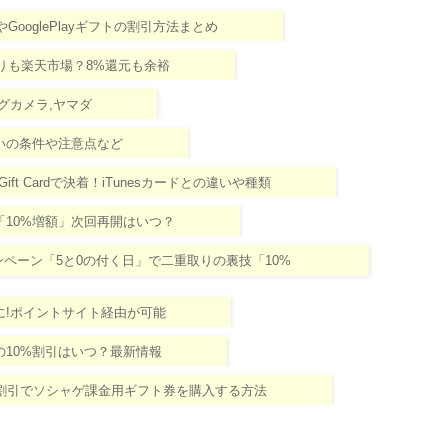
やGooglePlayギフトの割引方法まとめ
ンよりも楽天市場？8%還元も余裕
ッグカメラ,ヤマダ
y払いの条件や注意点など
ift Cardで決着！iTunesカードとの違いや種類
「10%増額」次回再開はいつ？
引キャンペーン「5と0の付く日」で二重取りの裏技「10%
前に!ポイントサイト経由が可能
の10%割引はいつ？最新情報
0%割引でソシャゲ課金用ギフト券を購入する方法