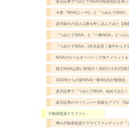
楽天証券でつみたてNISAの投資信託を買っ
今更「NISA(ニーサ)」と「つみたてNI
楽天銀行の法人口座を申し込んでみた【画
『つみたてNISA』と『一般NISA』どっち
『つみたてNISA』1年目必見！途中からで
NISAのロールオーバーって何？メリット＆デ
積立NISAは若い程強力！20代だけ月3万
2024年からの新NISA(一般NISA)が複
楽天証券で「つみたてNISA」始めてみた
楽天証券のマイナンバー登録をアプリ『iSpeed
不動産投資クラファン
噂の不動産投資クラウドファンディング『