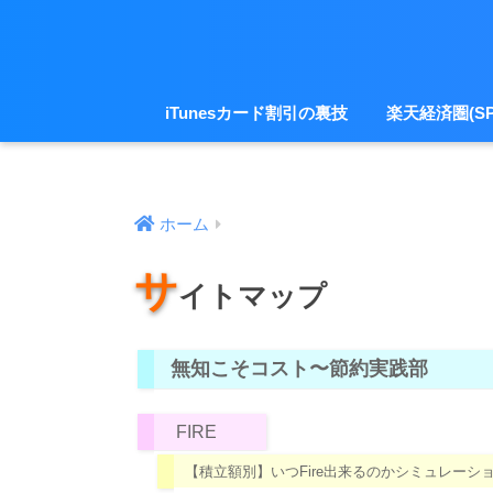
iTunesカード割引の裏技
楽天経済圏(SP
ホーム
サ
イトマップ
無知こそコスト〜節約実践部
FIRE
【積立額別】いつFire出来るのかシミュレー