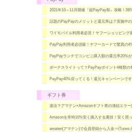
2021年10～11月開催『超PayPay祭』攻略
話題のPayPayのメリットと還元率は？実施中
ワイモバイル利用者必見！ヤフーショッピング最
PayPay利用者必須級！ヤフーカードで驚異の4
PayPayランチでコンビニ購入額の還元率20
ボーナスライトって？PayPayポイント4種類
PayPay40%戻ってくる！還元キャンペーンです
ギフト券
違法？アマテン×Amazonギフト券の凍結エ
Amazonを常時10%安く購入する裏技！安く買っ
amaten(アマテン)で会員登録から入金⇒iTun