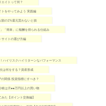
リエイトって何？
イトをやってみよう 実践編
入額の1%還元貰わないと損
実」「簡単」に報酬を得られる仕組み
トサイトの選び方編
)登場！ハイリスクハイリターンなパフォーマンス
ら次は何をする？資産形成
DPの関係 投資指標にすべき？
分岐は月●●万円以上の買い物
てみた【ポイント交換編】