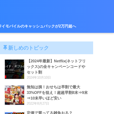
ワイモバイルのキャッシュバックが2万円超へ
新しめのトピック
【2024年最新】Netflix(ネットフリ
ックス)の全キャンペーンコードや
セット割
2024年10月10日
無知は損！おせちは早割で最大
33%OFFを狙え！超超早割8末⇒9末
⇒10末早いほど安い
2022年8月27日
定価で買ってる雑魚おる？