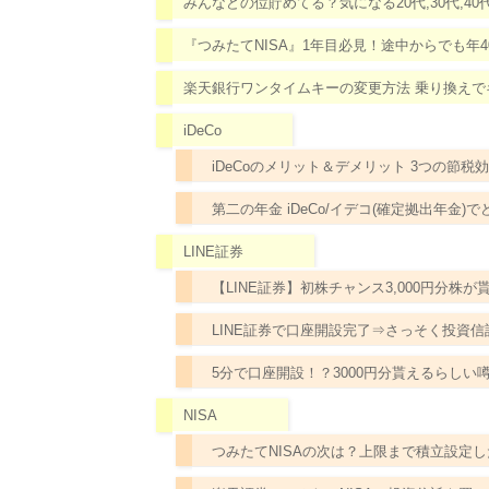
みんなどの位貯めてる？気になる20代,30代,4
『つみたてNISA』1年目必見！途中からでも年
楽天銀行ワンタイムキーの変更方法 乗り換え
iDeCo
iDeCoのメリット＆デメリット 3つの節税
第二の年金 iDeCo/イデコ(確定拠出年金
LINE証券
【LINE証券】初株チャンス3,000円分株
LINE証券で口座開設完了⇒さっそく投資
5分で口座開設！？3000円分貰えるらしい噂
NISA
つみたてNISAの次は？上限まで積立設定