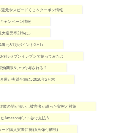
！38%還元やスピードくじ＆クーポン情報
のキャンペーン情報
大還元率21%に♪
%還元&1万ポイントGET♪
%がお得♪セブンイレブンで使ってみたよ
の有効期限&いつ付与される？
き屋が実質半額に♪2020年2月末
ラー詐欺の闇が深い…被害者が語った実態と対策
たAmazonギフト券で支払う
esカード購入実際に挑戦(画像付解説)