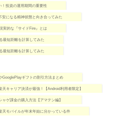
い！投資の運用期間の重要性
不安になる精神状態と向き合ってみた
現実的な『サイドFire』とは
れる最短距離を計算してみた
れる最短距離を計算してみた
やGooglePlayギフトの割引方法まとめ
る楽天キャリア決済が最強！【Android利用者限定】
引でソシャゲ課金の購入方法【アマテン編】
ン！楽天モバイルが年末年始に分かっている件