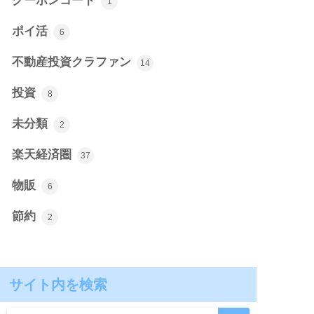
クーポンコード
1
ポイ活
6
不動産投資クラファン
14
投資
8
未分類
2
楽天経済圏
37
物販
6
節約
2
サイト内を検索