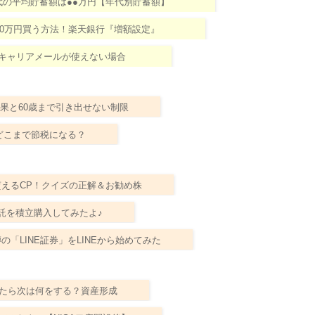
0代の平均貯蓄額は●●万円【年代別貯蓄額】
40万円買う方法！楽天銀行『増額設定』
でキャリアメールが使えない場合
効果と60歳まで引き出せない制限
)でどこまで節税になる？
が貰えるCP！クイズの正解＆お勧め株
信託を積立購入してみたよ♪
の「LINE証券」をLINEから始めてみた
したら次は何をする？資産形成