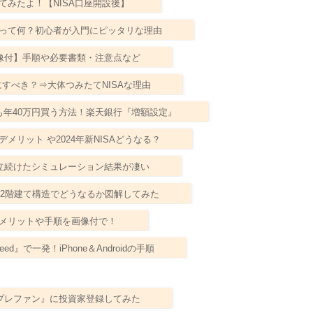
てみたよ！【NISA口座開設後】
SA」って何？初心者が入門にピッタリな理由
像付】手順や必要書類・注意点など
にすべき？⇒大体つみたてNISAな理由
も年40万円買う方法！楽天銀行『増額設定』
メリット や2024年新NISAどうなる？
積立続けたシミュレーション結果が凄い
雑化…2階建て構造でどうなるか図解してみた
！メリットや手順を画像付で！
』で一発！iPhone＆Androidの手順
プレファン』に投資家登録してみた