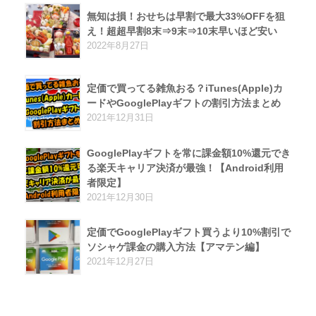
無知は損！おせちは早割で最大33%OFFを狙
え！超超早割8末⇒9末⇒10末早いほど安い
2022年8月27日
定価で買ってる雑魚おる？iTunes(Apple)カ
ードやGooglePlayギフトの割引方法まとめ
2021年12月31日
GooglePlayギフトを常に課金額10%還元でき
る楽天キャリア決済が最強！【Android利用
者限定】
2021年12月30日
定価でGooglePlayギフト買うより10%割引で
ソシャゲ課金の購入方法【アマテン編】
2021年12月27日