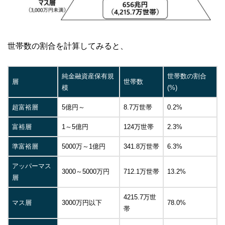
世帯数の割合を計算してみると、
純金融資産保有規
世帯数の割合
層
世帯数
模
(%)
超富裕層
5億円～
8.7万世帯
0.2%
富裕層
1～5億円
124万世帯
2.3%
準富裕層
5000万～1億円
341.8万世帯
6.3%
アッパーマス
3000～5000万円
712.1万世帯
13.2%
層
4215.7万世
マス層
3000万円以下
78.0%
帯